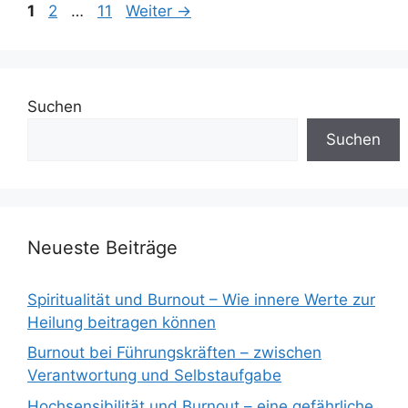
Seite
Seite
Seite
1
2
…
11
Weiter
→
Suchen
Suchen
Neueste Beiträge
Spiritualität und Burnout – Wie innere Werte zur
Heilung beitragen können
Burnout bei Führungskräften – zwischen
Verantwortung und Selbstaufgabe
Hochsensibilität und Burnout – eine gefährliche