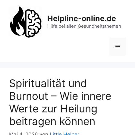
Zum
Inhalt
Helpline-online.de
springen
Hilfe bei allen Gesundheitsthemen
Menü
Spiritualität und
Burnout – Wie innere
Werte zur Heilung
beitragen können
Mai 4, 2026
von
Little Helper