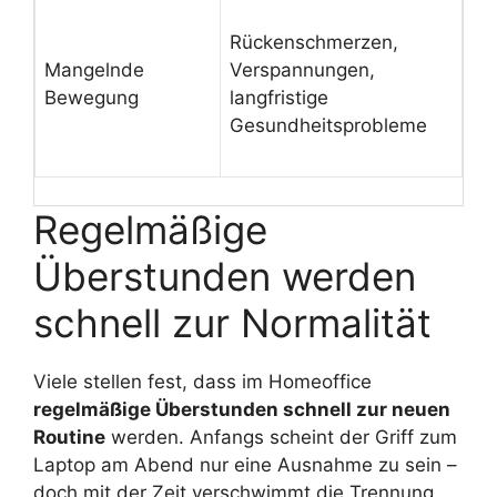
Be
Rückenschmerzen,
Be
Mangelnde
Verspannungen,
ei
Bewegung
langfristige
Sp
Gesundheitsprobleme
De
ma
Regelmäßige
Überstunden werden
schnell zur Normalität
Viele stellen fest, dass im Homeoffice
regelmäßige Überstunden schnell zur neuen
Routine
werden. Anfangs scheint der Griff zum
Laptop am Abend nur eine Ausnahme zu sein –
doch mit der Zeit verschwimmt die Trennung