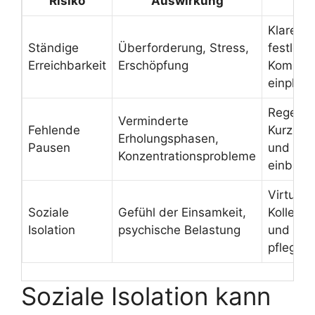
Risiko
Auswirkung
Em
Klare Ar
Ständige
Überforderung, Stress,
festleg
Erreichbarkeit
Erschöpfung
Kommuni
einplan
Regelmä
Verminderte
Fehlende
Kurzpa
Erholungsphasen,
Pausen
und Be
Konzentrationsprobleme
einbaue
Virtuell
Soziale
Gefühl der Einsamkeit,
Kollegin
Isolation
psychische Belastung
und akti
pflegen
Soziale Isolation kann