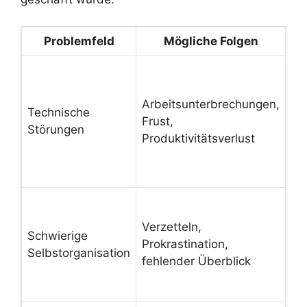
Problemfeld
Mögliche Folgen
Pr
Re
Up
Arbeitsunterbrechungen,
IT
Technische
Frust,
er
Störungen
Produktivitätsverlust
Au
Ko
su
Kl
Ta
Verzetteln,
Schwierige
sc
Prokrastination,
Selbstorganisation
Li
fehlender Überblick
Pl
nu