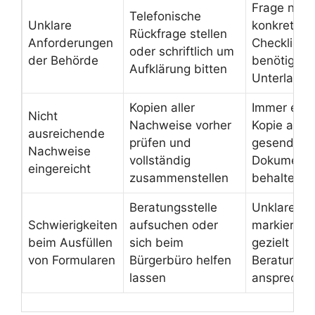
Frage nach
Telefonische
Unklare
konkreten
Rückfrage stellen
Anforderungen
Checkliste
oder schriftlich um
der Behörde
benötigten
Aufklärung bitten
Unterlagen
Kopien aller
Immer eine
Nicht
Nachweise vorher
Kopie aller
ausreichende
prüfen und
gesendete
Nachweise
vollständig
Dokument
eingereicht
zusammenstellen
behalten
Beratungsstelle
Unklare Fe
Schwierigkeiten
aufsuchen oder
markieren 
beim Ausfüllen
sich beim
gezielt bei
von Formularen
Bürgerbüro helfen
Beratungs
lassen
anspreche