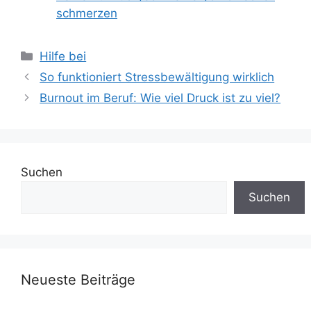
schmerzen
Kategorien
Hilfe bei
So funktioniert Stressbewältigung wirklich
Burnout im Beruf: Wie viel Druck ist zu viel?
Suchen
Suchen
Neueste Beiträge