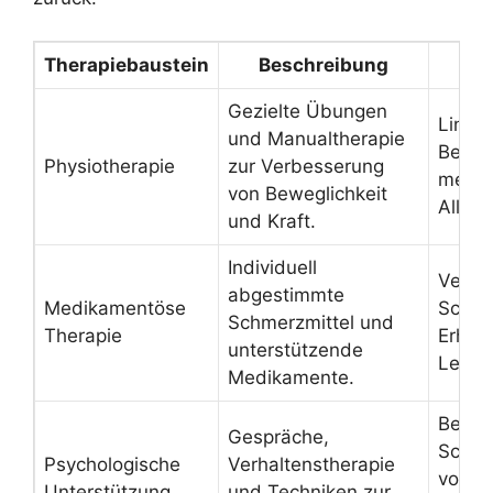
Therapiebaustein
Beschreibung
Mög
Gezielte Übungen
Linde
und Manualtherapie
Beweg
Physiotherapie
zur Verbesserung
mehr M
von Beweglichkeit
Alltag
und Kraft.
Individuell
Verri
abgestimmte
Medikamentöse
Schme
Schmerzmittel und
Therapie
Erhöh
unterstützende
Lebens
Medikamente.
Besse
Gespräche,
Schme
Psychologische
Verhaltenstherapie
von S
Unterstützung
und Techniken zur