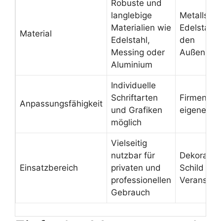
Robuste und
langlebige
Metallschi
Materialien wie
Edelstahl 
Material
Edelstahl,
den
Messing oder
Außenbere
Aluminium
Individuelle
Schriftarten
Firmenschi
Anpassungsfähigkeit
und Grafiken
eigenem 
möglich
Vielseitig
nutzbar für
Dekorativ
Einsatzbereich
privaten und
Schild für
professionellen
Veranstal
Gebrauch