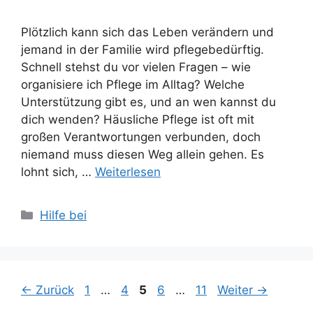
Plötzlich kann sich das Leben verändern und
jemand in der Familie wird pflegebedürftig.
Schnell stehst du vor vielen Fragen – wie
organisiere ich Pflege im Alltag? Welche
Unterstützung gibt es, und an wen kannst du
dich wenden? Häusliche Pflege ist oft mit
großen Verantwortungen verbunden, doch
niemand muss diesen Weg allein gehen. Es
lohnt sich, …
Weiterlesen
Kategorien
Hilfe bei
Seite
Seite
Seite
Seite
Seite
←
Zurück
1
…
4
5
6
…
11
Weiter
→