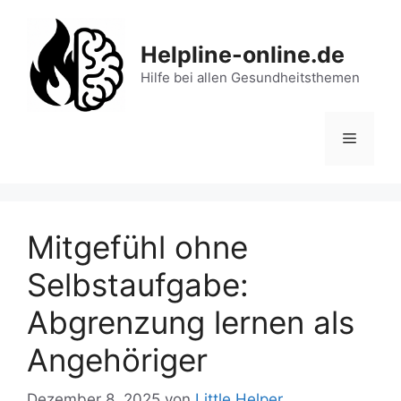
Zum
Inhalt
Helpline-online.de
springen
Hilfe bei allen Gesundheitsthemen
Menü
Mitgefühl ohne
Selbstaufgabe:
Abgrenzung lernen als
Angehöriger
Dezember 8, 2025
von
Little Helper