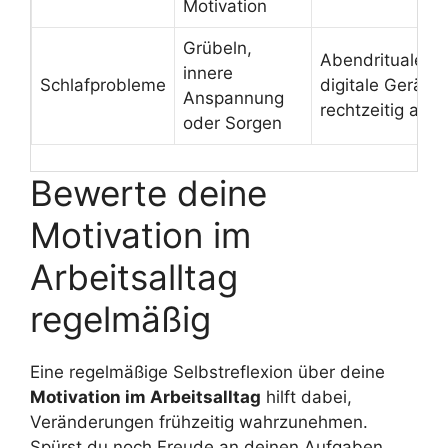
Motivation
Grübeln,
Abendrituale sc
innere
Schlafprobleme
digitale Geräte
Anspannung
rechtzeitig aus
oder Sorgen
Bewerte deine
Motivation im
Arbeitsalltag
regelmäßig
Eine regelmäßige Selbstreflexion über deine
Motivation im Arbeitsalltag
hilft dabei,
Veränderungen frühzeitig wahrzunehmen.
Spürst du noch Freude an deinen Aufgaben