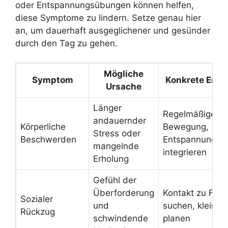
oder Entspannungsübungen können helfen,
diese Symptome zu lindern. Setze genau hier
an, um dauerhaft ausgeglichener und gesünder
durch den Tag zu gehen.
Mögliche
Symptom
Konkrete Emp
Ursache
Länger
Regelmäßige
andauernder
Körperliche
Bewegung,
Stress oder
Beschwerden
Entspannungste
mangelnde
integrieren
Erholung
Gefühl der
Überforderung
Kontakt zu Fre
Sozialer
und
suchen, kleine 
Rückzug
schwindende
planen