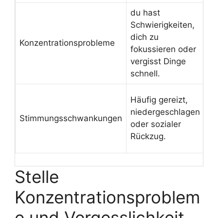
du hast
Schwierigkeiten,
Au
dich zu
me
Konzentrationsprobleme
fokussieren oder
En
vergisst Dinge
au
schnell.
Üb
Häufig gereizt,
Ve
niedergeschlagen
Stimmungsschwankungen
pr
oder sozialer
Un
Rückzug.
er
Stelle
Konzentrationsproblem
e und Vergesslichkeit