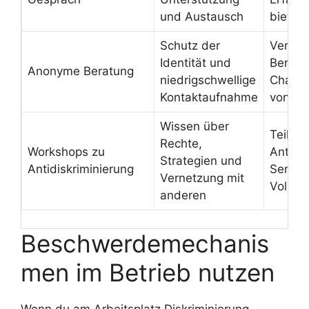
und Austausch
bietet 
Schutz der
Vertrau
Identität und
Beratu
Anonyme Beratung
niedrigschwellige
Chat o
Kontaktaufnahme
von N
Wissen über
Teilna
Rechte,
Workshops zu
Antidis
Strategien und
Antidiskriminierung
Semina
Vernetzung mit
Volksh
anderen
Beschwerdemechanis
men im Betrieb nutzen
Wenn du am Arbeitsplatz Diskriminierung