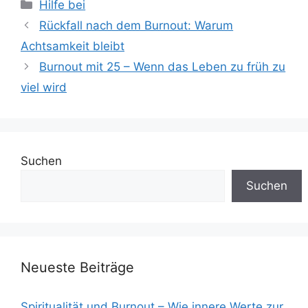
Kategorien
Hilfe bei
Rückfall nach dem Burnout: Warum
Achtsamkeit bleibt
Burnout mit 25 – Wenn das Leben zu früh zu
viel wird
Suchen
Suchen
Neueste Beiträge
Spiritualität und Burnout – Wie innere Werte zur