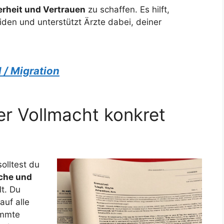
erheit und Vertrauen
zu schaffen. Es hilft,
den und unterstützt Ärzte dabei, deiner
l / Migration
er Vollmacht konkret
olltest du
che und
t. Du
auf alle
immte