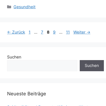
Kategorien
Gesundheit
Seite
Seite
Seite
Seite
Seite
←
Zurück
1
…
7
8
9
…
11
Weiter
→
Suchen
Suchen
Neueste Beiträge